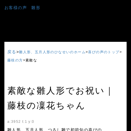
お客様の声 雛形
戻る
>
雛人形、五月人形のひなせいのホーム
>
喜びの声のトップ
>
藤枝の方
>
素敵な
素敵な
雛人形でお祝い｜
藤枝の凜花ちゃん
a:3952 t:1 y:0
雛人形、五月人形、つるし雛で初節句の喜びの