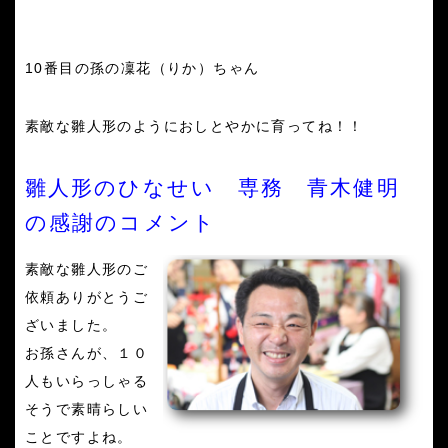
10番目の孫の凜花（りか）ちゃん
素敵な
雛人形のようにおしとやかに育ってね！！
雛人形のひなせい 専務 青木健明
の感謝のコメント
素敵な
雛人形のご
依頼ありがとうご
ざいました。
お孫さんが、１０
人もいらっしゃる
そうで素晴らしい
ことですよね。