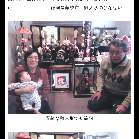
声 静岡県藤枝市 雛人形のひなせい
素敵な
雛人形で初節句