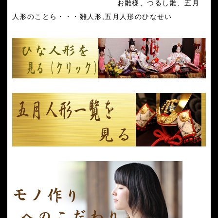
お雛様、つるし雛、五月
人形のことら・・・雛人形,五月人形のひなせい