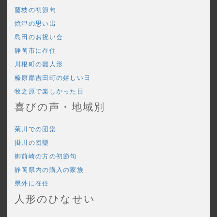
藤枝の初節句
焼津の思い出
島田のお祝い会
静岡市に在住
川根町の雛人形
榛原郡吉田町の嬉しい日
牧之原で楽しかった日
喜びの声・地域別
菊川での団欒
掛川の団欒
御前崎の方の初節句
静岡県内の購入の家族
県外に在住
人形のひなせい