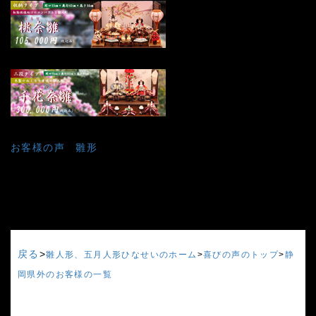
お客様の声 雛形
戻る
>
雛人形、五月人形ひなせいのホーム
>
喜びの声のトップ
>
静
岡県外のお客様の一覧