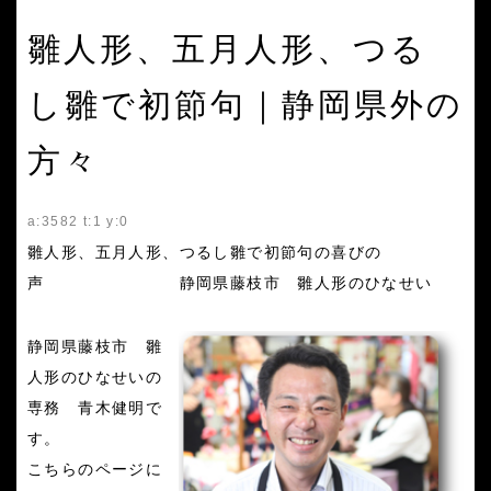
雛人形、五月人形、つる
し雛で初節句｜静岡県外の
方々
a:3582 t:1 y:0
雛人形、五月人形、つるし雛で初節句の喜びの
声 静岡県藤枝市 雛人形のひなせい
静岡県藤枝市 雛
人形のひなせいの
専務 青木健明で
す。
こちらのページに