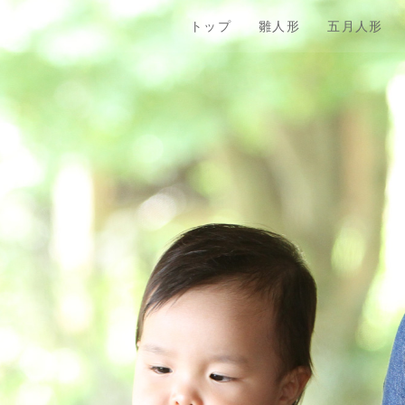
トップ
雛人形
五月人形